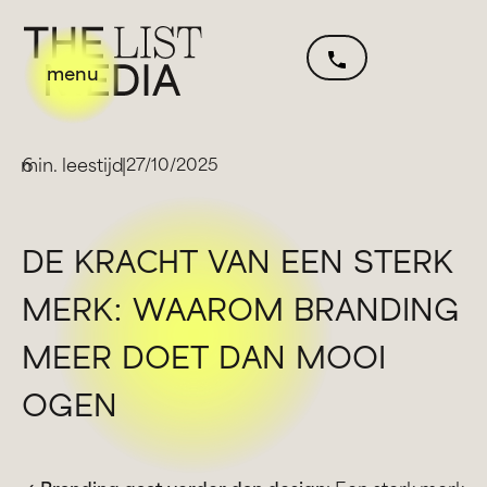
menu
min. leestijd
6
|
27/10/2025
DE KRACHT VAN EEN STERK
MERK: WAAROM BRANDING
MEER DOET DAN MOOI
OGEN