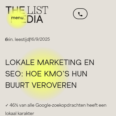
menu
min. leestijd
6
|
16/9/2025
LOKALE MARKETING EN
SEO: HOE KMO’S HUN
BUURT VEROVEREN
✓ 46% van alle Google-zoekopdrachten heeft een
lokaal karakter