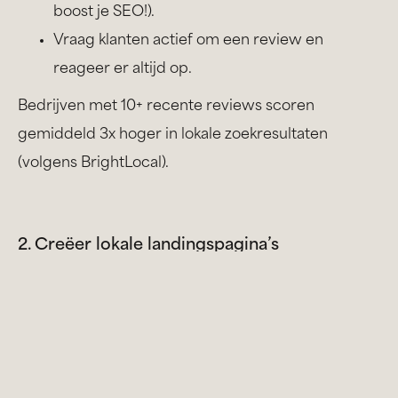
boost je SEO!).
Vraag klanten actief om een review en
reageer er altijd op.
Bedrijven met 10+ recente reviews scoren
gemiddeld 3x hoger in lokale zoekresultaten
(volgens BrightLocal).
2. Creëer lokale landingspagina’s
Een algemene “diensten”-pagina is niet genoeg. Je
wil gevonden worden op zoektermen die klanten
écht gebruiken.
Maak pagina’s voor specifieke regio’s: